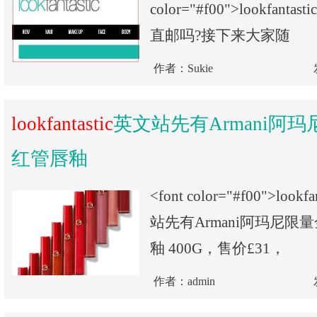
color="#f00">lookfanta
直邮吗?接下来大家随
作者：Sukie
lookfantastic
英文站先有Armani阿
红管唇釉
<font color="#f00">lookf
站先有Armani阿玛尼限
釉 400G，售价£31，
作者：admin