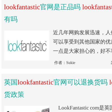
lookfantastic
官网是正品吗
lookfantas
有吗
近几年网购发展迅速，人
可以享受到其他国家的优
一点是大家担心的，好不
作者：Sukie
英国
lookfantastic
官网可以退换货吗
货政策
LookFantastic co