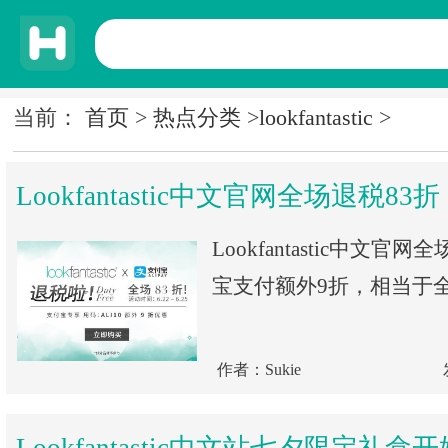
当前：
首页
>
热点分类
>
lookfantastic
>
Lookfantastic中文官网全场退税83折
Lookfantastic中文官
宝支付额外9折，相当于全场
作者：Sukie
Lookfantastic中文站七夕限定礼盒