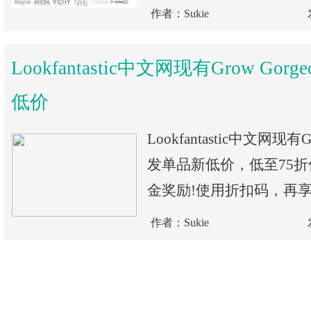
作者：Sukie
Lookfantastic中文网现有Grow Go
低价
Lookfantastic中文网现有G
发单品新低价，低至75折
金奖励!使用折扣码，再
作者：Sukie