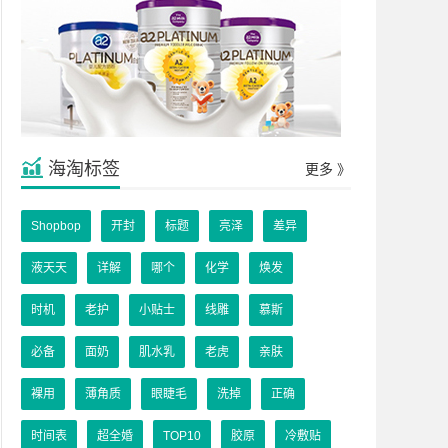
海淘标签
更多 》
Shopbop
开封
标题
亮泽
差异
液天天
详解
哪个
化学
焕发
时机
老护
小贴士
线雕
慕斯
必备
面奶
肌水乳
老虎
亲肤
裸用
薄角质
眼睫毛
洗掉
正确
时间表
超全婚
TOP10
胶原
冷敷贴