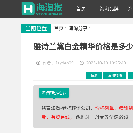
首页
海淘品牌
海
当前位置
首页 >
海淘分享
>
雅诗兰黛白金精华价格是多少
作者：Jayden09
2023-10-19 10:25:40
海淘
海淘攻略
海淘转运推荐
铭宣海淘-老牌转运公司，
价格划算，精确到0
费，有贸易线，
西班牙、丹麦等全球路线！