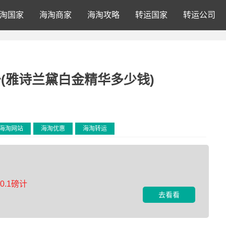
淘国家
海淘商家
海淘攻略
转运国家
转运公司
(雅诗兰黛白金精华多少钱)
海淘网站
海淘优惠
海淘转运
.1磅计
去看看