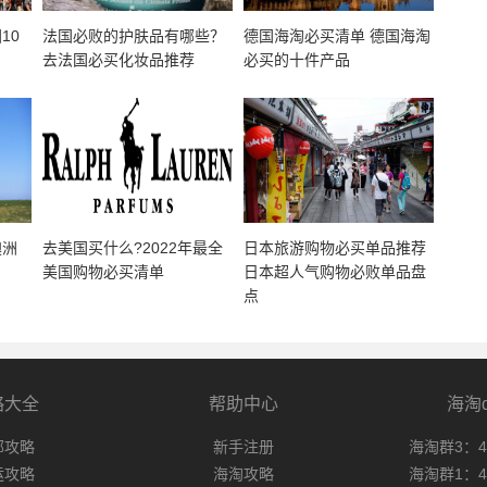
10
法国必败的护肤品有哪些？
德国海淘必买清单 德国海淘
去法国必买化妆品推荐
必买的十件产品
澳洲
去美国买什么?2022年最全
日本旅游购物必买单品推荐
美国购物必买清单
日本超人气购物必败单品盘
点
略大全
帮助中心
海淘
邮攻略
新手注册
海淘群3：47
运攻略
海淘攻略
海淘群1：49