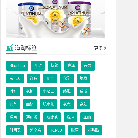
海淘标签
更多 》
Shopbop
开封
标题
亮泽
差异
液天天
详解
哪个
化学
焕发
时机
老护
小贴士
线雕
慕斯
必备
面奶
肌水乳
老虎
亲肤
裸用
薄角质
眼睫毛
洗掉
正确
时间表
超全婚
TOP10
胶原
冷敷贴