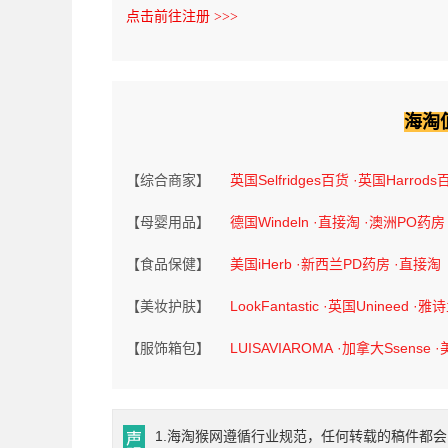
点击前往注册 >>>
海淘
【综合商家】
英国Selfridges百货
·英国Harrods
【母婴用品】
德国Windeln
·直接淘
·澳洲PO药房
【食品保健】
美国iHerb
·新西兰PD药房
·直接淘
【美妆护肤】
LookFantastic
·英国Unineed
·雅
【服饰箱包】
LUISAVIAROMA
·加拿大Ssense
·
1.海淘猴网遵循行业规范，任何转载的稿件都会