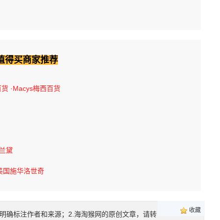
值得买商家推荐
百货
·Macys梅西百货
诗兰黛
美国施华洛世奇
收藏
明确标注作者和来源；2.海淘猴网的原创文章，请转