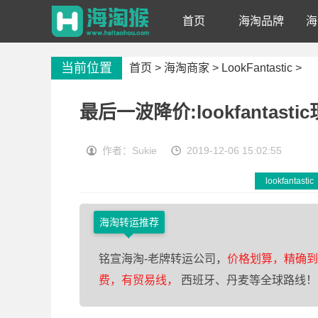
首页
海淘品牌
海
当前位置
首页 >
海淘商家
>
LookFantastic
>
最后一波降价:lookfantast
作者：Sukie
2019-12-06 15:02:55
lookfantastic
海淘转运推荐
铭宣海淘-老牌转运公司，
价格划算，精确到0
费，有贸易线，
西班牙、丹麦等全球路线！