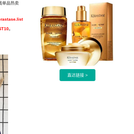
诗全线单品热卖
rastase.list
ST10
。
直达链接 >