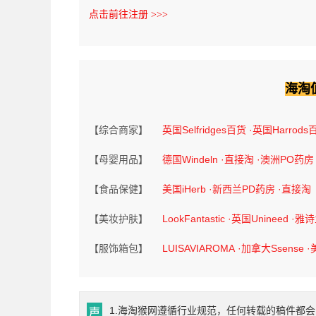
点击前往注册 >>>
海淘
【综合商家】
英国Selfridges百货
·英国Harrods
【母婴用品】
德国Windeln
·直接淘
·澳洲PO药房
【食品保健】
美国iHerb
·新西兰PD药房
·直接淘
【美妆护肤】
LookFantastic
·英国Unineed
·雅
【服饰箱包】
LUISAVIAROMA
·加拿大Ssense
·
1.海淘猴网遵循行业规范，任何转载的稿件都会