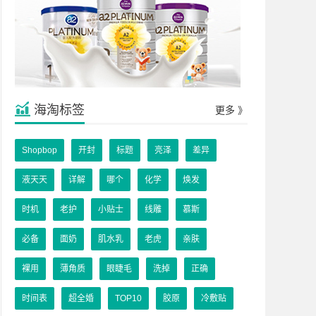
海淘标签
更多 》
Shopbop
开封
标题
亮泽
差异
液天天
详解
哪个
化学
焕发
时机
老护
小贴士
线雕
慕斯
必备
面奶
肌水乳
老虎
亲肤
裸用
薄角质
眼睫毛
洗掉
正确
时间表
超全婚
TOP10
胶原
冷敷贴