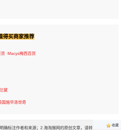
值得买商家推荐
百货
·Macys梅西百货
诗兰黛
美国施华洛世奇
收藏
明确标注作者和来源；2.海淘猴网的原创文章，请转