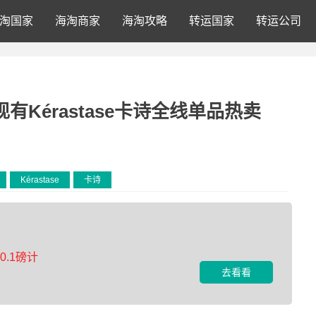
淘国家
海淘商家
海淘攻略
转运国家
转运公司
ic现有Kérastase卡诗全线单品热卖
Kérastase
卡诗
.1磅计
去看看