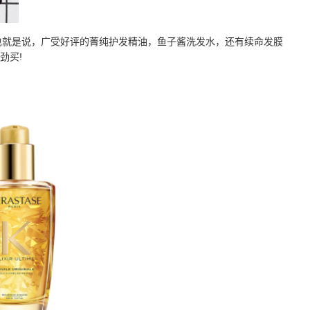
架。也就是说，广受好评的菁纯护发精油，鱼子酱洗发水，还有续命发膜
劲买!