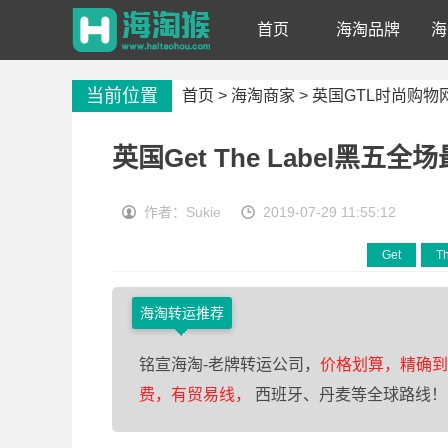
首页
海淘品牌
海
当前位置
首页 >
海淘商家
>
英国GTL时尚购物
英国Get The Label黑五
作者：Sukie
2019-07-29 11:55:12
Get
T
海淘转运推荐
铭宣海淘-老牌转运公司，
价格划算，精确到0
费，有贸易线，
西班牙、丹麦等全球路线！