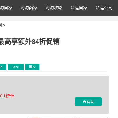
淘国家
海淘商家
海淘攻略
转运国家
转运公司
网
>
全场最高享额外84折促销
he
Label
黑五
.1磅计
去看看