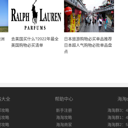
澳洲
去美国买什么?2022年最全
日本旅游购物必买单品推荐
美国购物必买清单
日本超人气购物必败单品盘
点
略大全
帮助中心
海淘
邮攻略
新手注册
海淘群3：47
运攻略
海淘攻略
海淘群1：49
付攻略
海淘商家
海淘群2：58