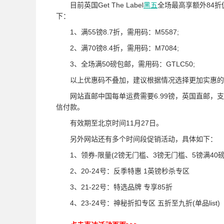
目前英国Get The Label
黑五
全场最高享额外84折
下：
1、满55镑8.7折，需用码：M5587;
2、满70镑8.4折，需用码：M7084;
3、全场满50磅包邮，需用码：GTLC50;
以上优惠码不叠加，建议根据情况选择更加实惠的
网站直邮中国每单运费需要6.99镑，英国直邮，支
信付款。
有效期至北京时间11月27日。
另外网站还有多个时间段促销活动，具体如下：
1、领券-限量(2镑无门槛、3镑无门槛、5镑满40磅
2、20-24号：反季特惠 1英镑秒杀专区
3、21-22号：特选品牌 专享85折
4、23-24号：神秘折扣专区 五折至九折(单品list)