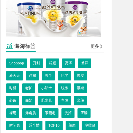
海淘标签
更多 》
Shopbop
开封
标题
亮泽
差异
液天天
详解
哪个
化学
焕发
时机
老护
小贴士
线雕
慕斯
必备
面奶
肌水乳
老虎
亲肤
裸用
薄角质
眼睫毛
洗掉
正确
时间表
超全婚
TOP10
胶原
冷敷贴