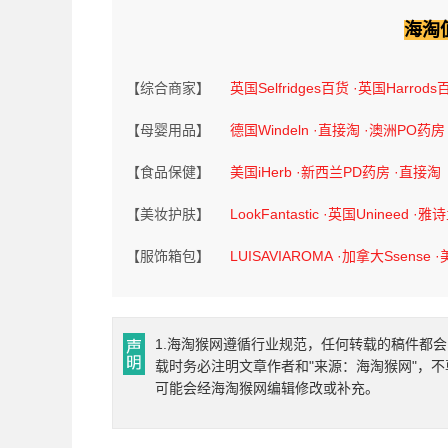
海淘
【综合商家】
英国Selfridges百货
·英国Harrods
【母婴用品】
德国Windeln
·直接淘
·澳洲PO药房
【食品保健】
美国iHerb
·新西兰PD药房
·直接淘
【美妆护肤】
LookFantastic
·英国Unineed
·雅
【服饰箱包】
LUISAVIAROMA
·加拿大Ssense
·
1.海淘猴网遵循行业规范，任何转载的稿件都会
载时务必注明文章作者和"来源：海淘猴网"，不
可能会经海淘猴网编辑修改或补充。