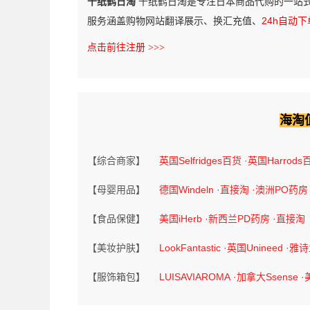
千纸鹤日淘
千纸鹤日淘是专注日本商品代购的一站
服务涵盖购物网站翻译展示、换汇充值、
24h自动下
点击前往注册 >>>
海淘
【综合商家】
英国Selfridges百货
·英国Harrods
【母婴用品】
德国Windeln
·直接淘
·澳洲PO药房
【食品保健】
美国iHerb
·新西兰PD药房
·直接淘
【美妆护肤】
LookFantastic
·英国Unineed
·雅
【服饰箱包】
LUISAVIAROMA
·加拿大Ssense
·