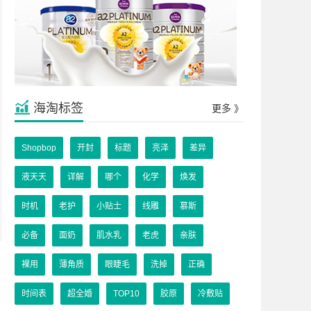
海淘标签
更多 》
Shopbop
开封
标题
亮泽
差异
液天天
详解
哪个
化学
焕发
时机
老护
小贴士
线雕
慕斯
必备
面奶
肌水乳
老虎
亲肤
裸用
薄角质
眼睫毛
洗掉
正确
时间表
超全婚
TOP10
胶原
冷敷贴