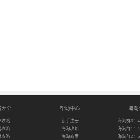
略大全
帮助中心
海淘
邮攻略
新手注册
海淘群3：47
运攻略
海淘攻略
海淘群1：49
付攻略
海淘商家
海淘群2：58