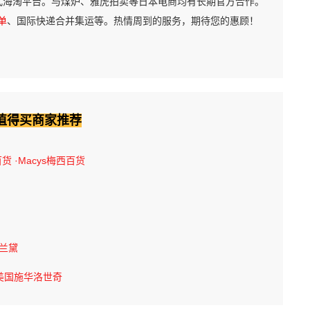
式海淘平台。与煤炉、雅虎拍卖等日本电商均有长期官方合作。
单
、国际快递合并集运等。热情周到的服务，期待您的惠顾！
值得买商家推荐
百货
·Macys梅西百货
诗兰黛
美国施华洛世奇