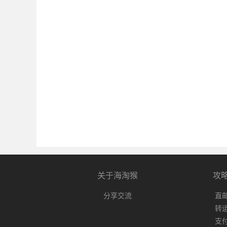
关于海淘猴
攻
分享交流
直
转
支