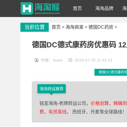
首页
海淘品牌
海
当前位置
首页 >
海淘商家
>
德国DC药房
>
德国DC德式康药房优惠码 1
作者：Sukie
2019-07-29 11:43:19
德国DC德式康药
海淘转运推荐
铭宣海淘-老牌转运公司，
价格划算，精确到0
费，有贸易线，
西班牙、丹麦等全球路线！