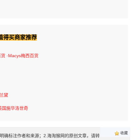
值得买商家推荐
百货
·Macys梅西百货
诗兰黛
美国施华洛世奇
收藏
明确标注作者和来源；2.海淘猴网的原创文章，请转