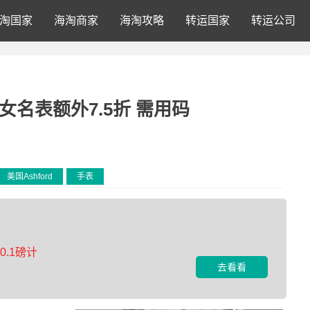
淘国家
海淘商家
海淘攻略
转运国家
转运公司
男女名表额外7.5折 需用码
美国Ashford
手表
.1磅计
去看看