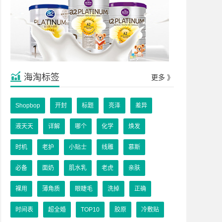
海淘标签
更多 》
Shopbop
开封
标题
亮泽
差异
液天天
详解
哪个
化学
焕发
时机
老护
小贴士
线雕
慕斯
必备
面奶
肌水乳
老虎
亲肤
裸用
薄角质
眼睫毛
洗掉
正确
时间表
超全婚
TOP10
胶原
冷敷贴