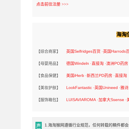
点击前往注册 >>>
海淘
【综合商家】
英国Selfridges百货
·英国Harrods
【母婴用品】
德国Windeln
·直接淘
·澳洲PO药房
【食品保健】
美国iHerb
·新西兰PD药房
·直接淘
【美妆护肤】
LookFantastic
·英国Unineed
·雅
【服饰箱包】
LUISAVIAROMA
·加拿大Ssense
·
1.海淘猴网遵循行业规范，任何转载的稿件都会