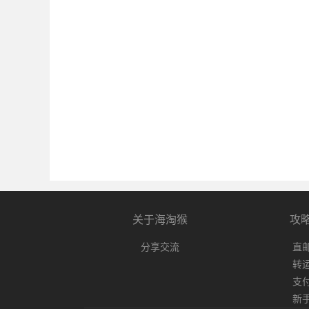
关于海淘猴
攻
分享交流
直
转
支
新