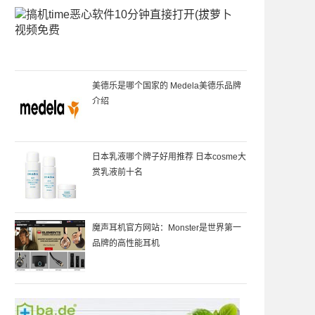
搞
机
time
恶
心
美德乐是哪个国家的 Medela美德乐品牌
软
介绍
件
10
分
钟
日本乳液哪个牌子好用推荐 日本cosme大
直
赏乳液前十名
接
打
开
魔声耳机官方网站：Monster是世界第一
(拔
品牌的高性能耳机
萝
卜
视
频
免