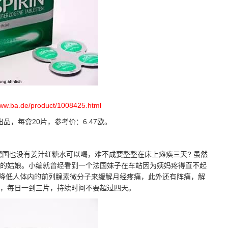
www.ba.de/product/1008425.html
bH出品，每盒20片，参考价：6.47欧。
国也没有姜汁红糖水可以喝，难不成要整整在床上瘫痪三天? 虽然
的姑娘。小编就曾经看到一个法国妹子在车站因为姨妈疼得直不起
疼痛，通过降低人体内的前列腺素微分子来缓解月经疼痛，此外还有阵痛，解
，每日一到三片，持续时间不要超过四天。