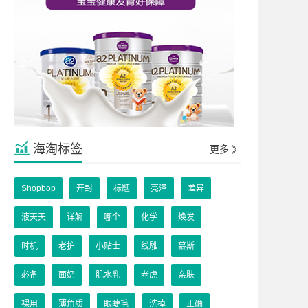
海淘标签
更多 》
Shopbop
开封
标题
亮泽
差异
液天天
详解
哪个
化学
焕发
时机
老护
小贴士
线雕
慕斯
必备
面奶
肌水乳
老虎
亲肤
裸用
薄角质
眼睫毛
洗掉
正确