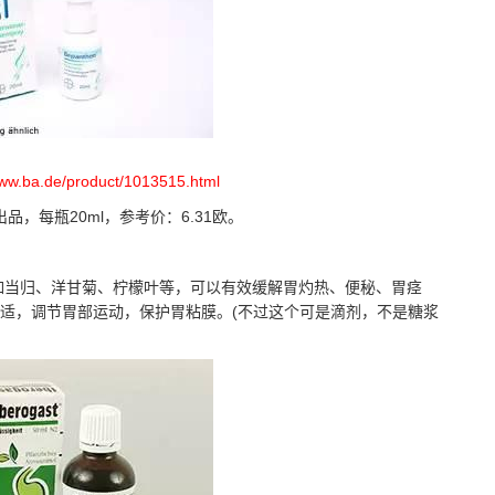
www.ba.de/product/1013515.html
bH出品，每瓶20ml，参考价：6.31欧。
例如当归、洋甘菊、柠檬叶等，可以有效缓解胃灼热、便秘、胃痉
适，调节胃部运动，保护胃粘膜。(不过这个可是滴剂，不是糖浆