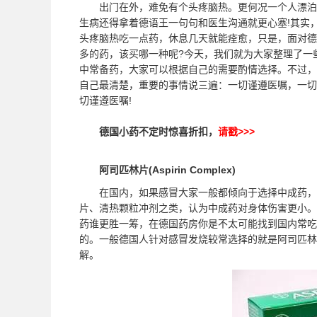
出门在外，难免有个头疼脑热。更何况一个人漂泊
生病还得拿着德语王一句句和医生沟通就更心塞!其实
头疼脑热吃一点药，休息几天就能痊愈，只是，面对德
多的药，该买哪一种呢?今天，我们就为大家整理了一
中常备药，大家可以根据自己的需要酌情选择。不过，
自己最清楚，重要的事情说三遍：一切谨遵医嘱，一切
切谨遵医嘱!
德国小药不定时惊喜折扣，
请戳>>>
阿司匹林片(Aspirin Complex)
在国内，如果感冒大家一般都倾向于选择中成药，
片、清热颗粒冲剂之类，认为中成药对身体伤害更小。
药谁更胜一筹，在德国药房你是不太可能找到国内常吃
的。一般德国人针对感冒发烧较常选择的就是阿司匹林
解。